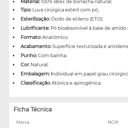
Material:
100% látex de borracha natural;
Tipo:
Luva cirúrgica estéril com pó;
Esterilização:
Óxido de etileno (ETO);
Lubrificante:
Pó bioabsorvível à base de amido 
Formato:
Anatômico;
Acabamento:
Superfície texturizada e antiderr
Punho:
Com bainha;
Cor:
Natural;
Embalagem: I
ndividual em papel grau cirúrgico
Classificação:
Atóxica e apirogênica.
Ficha Técnica
Marca
NCM