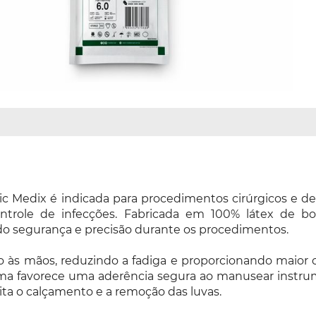
ssic Medix é indicada para procedimentos cirúrgicos e 
trole de infecções. Fabricada em 100% látex de borr
ando segurança e precisão durante os procedimentos.
to às mãos, reduzindo a fadiga e proporcionando maior
palma favorece uma aderência segura ao manusear instr
lita o calçamento e a remoção das luvas.