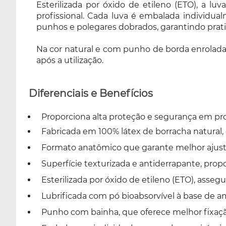
Esterilizada por óxido de etileno (ETO), a lu
punho de borda enrolada, é um produto
profissional. Cada luva é embalada individua
descartável e de uso único, não devendo ser
punhos e polegares dobrados, garantindo prati
reutilizado, reprocessado ou reesterilizado
após a utilização.
Na cor natural e com punho de borda enrolada,
após a utilização.
Diferenciais e Benefícios
Proporciona alta proteção e segurança em pr
Fabricada em 100% látex de borracha natural, o
Formato anatômico que garante melhor ajuste
Superfície texturizada e antiderrapante, pro
Esterilizada por óxido de etileno (ETO), ass
Lubrificada com pó bioabsorvível à base de am
Punho com bainha, que oferece melhor fixação