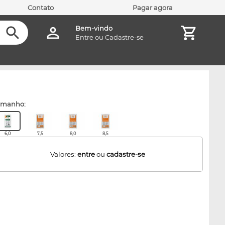
Contato
Pagar agora
Bem-vindo
Entre
ou
Cadastre-se
amanho:
6,0
7,5
8,0
8,5
Valores:
entre
ou
cadastre-se