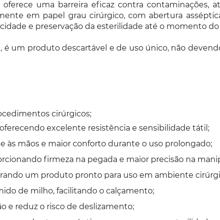
va oferece uma barreira eficaz contra contaminações, 
lmente em papel grau cirúrgico, com abertura asséptica
cidade e preservação da esterilidade até o momento do
 é um produto descartável e de uso único, não devendo s
ocedimentos cirúrgicos;
ferecendo excelente resistência e sensibilidade tátil;
 às mãos e maior conforto durante o uso prolongado;
porcionando firmeza na pegada e maior precisão na man
egurando um produto pronto para uso em ambiente cirúrgi
ido de milho, facilitando o calçamento;
 e reduz o risco de deslizamento;