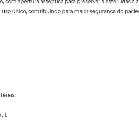
, com abertura asséptica para preservar a esterilidade
e uso único, contribuindo para maior segurança do pacien
éreis;
il.