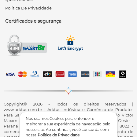
Política De Privacidade
Certificados e segurança
Copyright© 2026 - Todos os direitos reservados |
www.arktus.com.br | Arktus Indústria e Comércio de Produtos
Para Saúde Ltda | CNPJ: 01.417.367/0001-78 | R. Antônio Victor
Nós usamos Cookies para entender e
Maximiano, 107, Parque Industrial II, Santa Tereza do Oeste -
melhorar a sua experiência de navegação pelo
Paraná - CEP 85825-900 - Fale conosco: 0800 200 8022 -
nosso site. Ao continuar, você concorda com
comercial@arktus.com.br | Autorização de Funcionamento de
nossa
Política de Privacidade
.