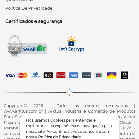
Política De Privacidade
Certificados e segurança
Copyright© 2026 - Todos os direitos reservados |
www.arktus.com.br | Arktus Indústria e Comércio de Produtos
Para Saúde Ltda | CNPJ: 01.417.367/0001-78 | R. Antônio Victor
Nós usamos Cookies para entender e
Maximiano, 107, Parque Industrial II, Santa Tereza do Oeste -
melhorar a sua experiência de navegação pelo
Paraná - CEP 85825-900 - Fale conosco: 0800 200 8022 -
nosso site. Ao continuar, você concorda com
comercial@arktus.com.br | Autorização de Funcionamento de
nossa
Política de Privacidade
.