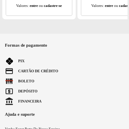
Valores:
entre
ou
cadastre-se
Valores:
entre
ou
cadast
Formas de pagamento
PIX
CARTÃO DE CRÉDITO
BOLETO
DEPÓSITO
FINANCEIRA
Ajuda e suporte
Venha Fazer Parte Da Nossa Equipe