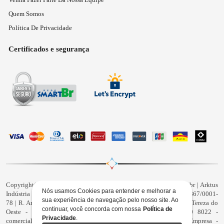
Quem Somos
Política De Privacidade
Certificados e segurança
Copyright© 2026 - Todos os direitos reservados | www.arktus.com.br | Arktus
Nós usamos Cookies para entender e melhorar a
Indústria e Comércio de Produtos Para Saúde Ltda | CNPJ: 01.417.367/0001-
sua experiência de navegação pelo nosso site. Ao
78 | R. Antônio Victor Maximiano, 107, Parque Industrial II, Santa Tereza do
continuar, você concorda com nossa
Política de
Oeste - Paraná - CEP 85825-900 - Fale conosco: 0800 200 8022 -
Privacidade
.
comercial@arktus.com.br | Autorização de Funcionamento de Empresa -