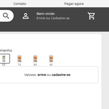
Contato
Pagar agora
Bem-vindo
Entre
ou
Cadastre-se
amanho:
6,0
7,5
8,0
8,5
Valores:
entre
ou
cadastre-se