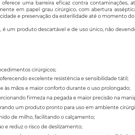
va oferece uma barreira eficaz contra contaminações, 
lmente em papel grau cirúrgico, com abertura asséptica
cidade e preservação da esterilidade até o momento do
 é um produto descartável e de uso único, não devendo s
ocedimentos cirúrgicos;
ferecendo excelente resistência e sensibilidade tátil;
 às mãos e maior conforto durante o uso prolongado;
porcionando firmeza na pegada e maior precisão na man
egurando um produto pronto para uso em ambiente cirúrgi
ido de milho, facilitando o calçamento;
 e reduz o risco de deslizamento;