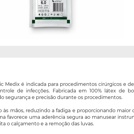
ssic Medix é indicada para procedimentos cirúrgicos e 
trole de infecções. Fabricada em 100% látex de borr
ando segurança e precisão durante os procedimentos.
to às mãos, reduzindo a fadiga e proporcionando maior
palma favorece uma aderência segura ao manusear instr
lita o calçamento e a remoção das luvas.