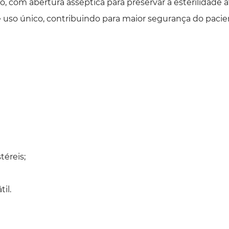
, com abertura asséptica para preservar a esterilidade
e uso único, contribuindo para maior segurança do pacien
éreis;
il.