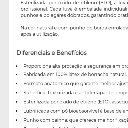
Esterilizada por óxido de etileno (ETO), a lu
punho de borda enrolada, é um produto
profissional. Cada luva é embalada individua
descartável e de uso único, não devendo ser
punhos e polegares dobrados, garantindo prati
reutilizado, reprocessado ou reesterilizado
após a utilização.
Na cor natural e com punho de borda enrolada,
após a utilização.
Diferenciais e Benefícios
Proporciona alta proteção e segurança em pr
Fabricada em 100% látex de borracha natural, o
Formato anatômico que garante melhor ajuste
Superfície texturizada e antiderrapante, pro
Esterilizada por óxido de etileno (ETO), ass
Lubrificada com pó bioabsorvível à base de am
Punho com bainha, que oferece melhor fixação