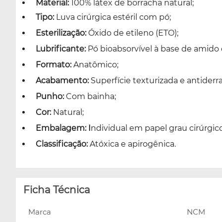
Material:
100% látex de borracha natural;
Tipo:
Luva cirúrgica estéril com pó;
Esterilização:
Óxido de etileno (ETO);
Lubrificante:
Pó bioabsorvível à base de amido 
Formato:
Anatômico;
Acabamento:
Superfície texturizada e antiderr
Punho:
Com bainha;
Cor:
Natural;
Embalagem: I
ndividual em papel grau cirúrgico
Classificação:
Atóxica e apirogênica.
Ficha Técnica
Marca
NCM