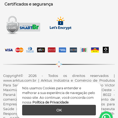
Certificados e segurança
Copyright© 2026 - Todos os direitos reservados |
www.arktus.com.br | Arktus Indústria e Comércio de Produtos
Para Saúde Ltda | CNPJ: 01.417.367/0001-78 | R. Antônio Victor
Nós usamos Cookies para entender e
Maximiano, 107, Parque Industrial II, Santa Tereza do Oeste -
melhorar a sua experiência de navegação pelo
Paraná - CEP 85825-900 - Fale conosco: 0800 200 8022 -
nosso site. Ao continuar, você concorda com
comercial@arktus.com.br | Autorização de Funcionamento de
nossa
Política de Privacidade
.
Empresa - AFE/ANVISA - Para Fabricação de Produtos para
Saúde (Correlatos): 8.02.844-5 (UX418X102741) - Fisioterapeuta
OK
Responsável Técnico Dr. Alex Fernando Zani - Crefito8(PR): 8409-