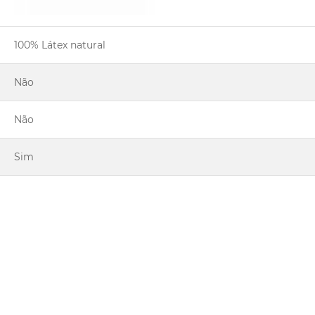
100% Látex natural
Não
Não
Sim