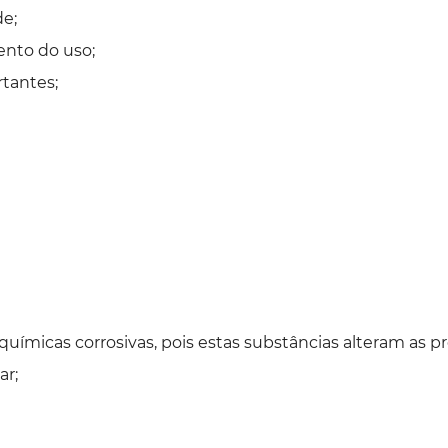
de;
nto do uso;
rtantes;
uímicas corrosivas, pois estas substâncias alteram as pro
ar;