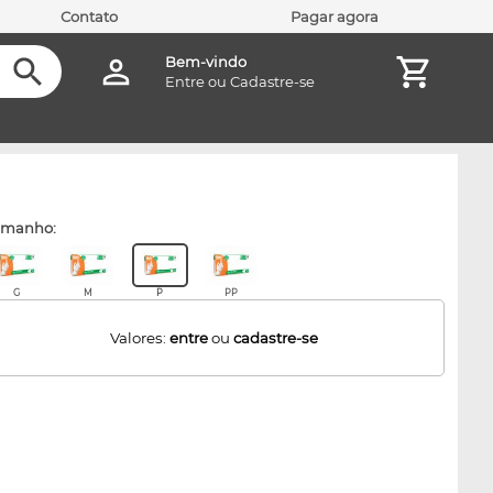
Contato
Pagar agora
Bem-vindo
Entre
ou
Cadastre-se
amanho:
G
M
P
PP
Valores:
entre
ou
cadastre-se