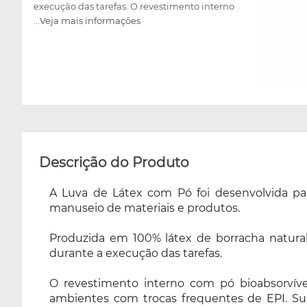
execução das tarefas. O revestimento interno
...Veja mais informações
com pó bioabsorvível à base de amido de
milho facilita o calçamento e a remoção das
luvas, tornando-as ideais para ambientes com
trocas frequentes de EPI. Sua superfície lisa e
formato ambidestro oferecem praticidade e
versatilidade para diversas aplicações
profissionais. Indicada para uso em indústrias,
processamento de alimentos, impressão,
manutenção, limpeza, setor automotivo,
Descrição do Produto
petroquímico e atividades que demandam
baixa proteção contra agentes químicos, a
A Luva de Látex com Pó foi desenvolvida pa
luva possui resistência química Tipo B (JKPT),
manuseio de materiais e produtos.
agregando mais segurança às operações do
dia a dia.
Produzida em 100% látex de borracha natural, 
durante a execução das tarefas.
O revestimento interno com pó bioabsorvíve
ambientes com trocas frequentes de EPI. Sua 