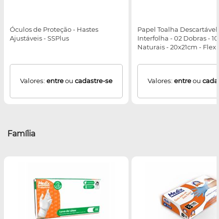
Óculos de Proteção - Hastes
Papel Toalha Descartável 
Ajustáveis - SSPlus
Interfolha - 02 Dobras - 1
Naturais - 20x21cm - Flexp
Valores:
entre
ou
cadastre-se
Valores:
entre
ou
cada
Família