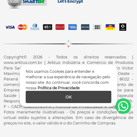
Copyright© 2026 - Todos os direitos reservados |
www.arktus.com.br | Arktus Indústria e Comércio de Produtos
Para Saúde Ltda | CNPJ: 01.417.367/0001-78 | R. Antônio Victor
Nós usamos Cookies para entender e
Maximiano, 107, Parque Industrial II, Santa Tereza do Oeste -
melhorar a sua experiência de navegação pelo
Paraná - CEP 85825-900 - Fale conosco: 0800 200 8022 -
nosso site. Ao continuar, você concorda com
comercial@arktus.com.br | Autorização de Funcionamento de
nossa
Política de Privacidade
.
Empresa - AFE/ANVISA - Para Fabricação de Produtos para
Saúde (Correlatos): 8.02.844-5 (UX418X102741) - Fisioterapeuta
OK
Responsável Técnico Dr. Alex Fernando Zani - Crefito8(PR): 8409-
F – CADI: CA000145-PR | Política de Privacidade e Segurança -
Fotos meramente ilustrativas - Os preços e condições da loja
virtual estão sujeitos a alterações. Em caso de divergência de
preços no site, o valor válido é o do Carrinho de Compras.