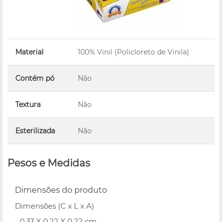
Material
100% Vinil (Policloreto de Vinila)
Contém pó
Não
Textura
Não
Esterilizada
Não
Pesos e Medidas
Dimensões do produto
Dimensões (C x L x A)
0.33 X 0.22 X 0.22 cm