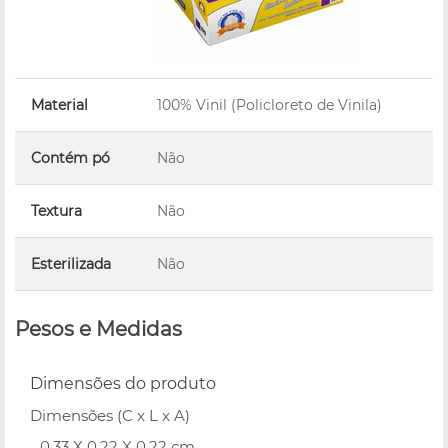
Material
100% Vinil (Policloreto de Vinila)
Contém pó
Não
Textura
Não
Esterilizada
Não
Pesos e Medidas
Dimensões do produto
Dimensões (C x L x A)
0.33 X 0.22 X 0.22 cm