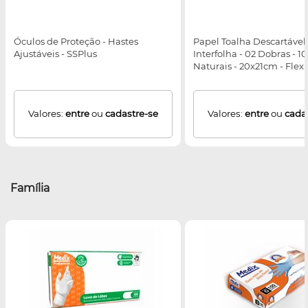
Óculos de Proteção - Hastes
Papel Toalha Descartável 
Ajustáveis - SSPlus
Interfolha - 02 Dobras - 1
Naturais - 20x21cm - Flexp
Valores:
entre
ou
cadastre-se
Valores:
entre
ou
cada
Família