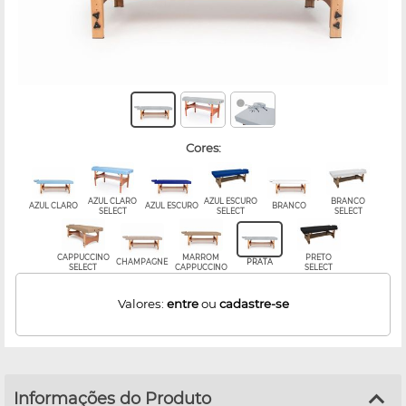
cores:
AZUL CLARO
AZUL ESCURO
BRANCO
AZUL CLARO
AZUL ESCURO
BRANCO
SELECT
SELECT
SELECT
CAPPUCCINO
MARROM
PRETO
CHAMPAGNE
PRATA
SELECT
CAPPUCCINO
SELECT
Valores:
entre
ou
cadastre-se
Informações do Produto