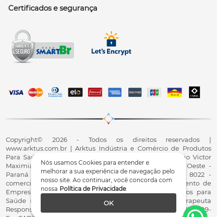
Certificados e segurança
Copyright© 2026 - Todos os direitos reservados |
www.arktus.com.br | Arktus Indústria e Comércio de Produtos
Para Saúde Ltda | CNPJ: 01.417.367/0001-78 | R. Antônio Victor
Nós usamos Cookies para entender e
Maximiano, 107, Parque Industrial II, Santa Tereza do Oeste -
melhorar a sua experiência de navegação pelo
Paraná - CEP 85825-900 - Fale conosco: 0800 200 8022 -
nosso site. Ao continuar, você concorda com
comercial@arktus.com.br | Autorização de Funcionamento de
nossa
Política de Privacidade
.
Empresa - AFE/ANVISA - Para Fabricação de Produtos para
Saúde (Correlatos): 8.02.844-5 (UX418X102741) - Fisioterapeuta
OK
Responsável Técnico Dr. Alex Fernando Zani - Crefito8(PR): 8409-