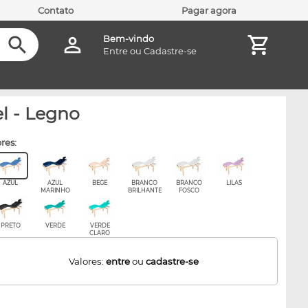
Contato
Pagar agora
Bem-vindo
Entre
ou
Cadastre-se
l - Legno
ores:
AZUL
AZUL
BEGE
BRANCO
BRANCO
LILAS
MARINHO
BRILHANTE
FOSCO
PRETO
VERDE
VERDE
CLARO
Valores:
entre
ou
cadastre-se