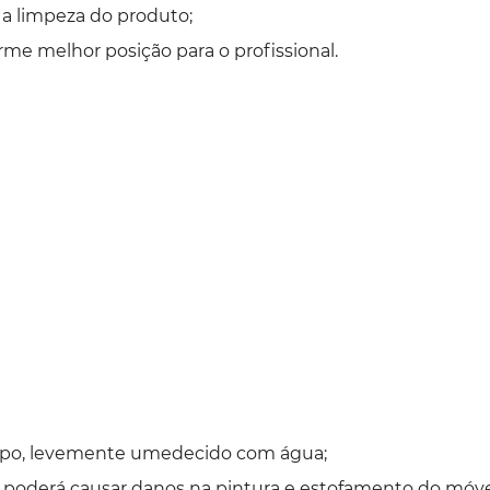
ta a limpeza do produto;
rme melhor posição para o profissional.
impo, levemente umedecido com água;
o poderá causar danos na pintura e estofamento do móve