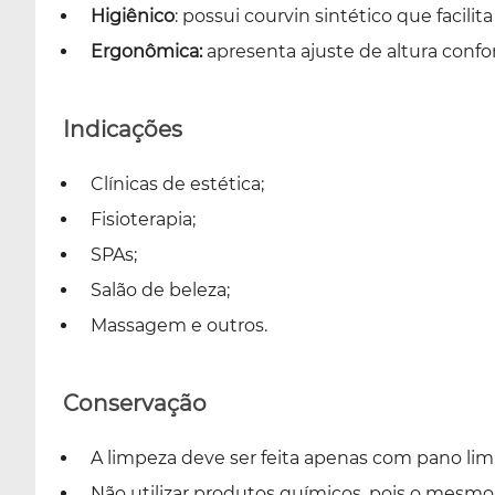
Higiênico
: possui courvin sintético que facili
Ergonômica:
apresenta ajuste de altura confo
Indicações
Clínicas de estética;
Fisioterapia;
SPAs;
Salão de beleza;
Massagem e outros.
Conservação
A limpeza deve ser feita apenas com pano l
Não utilizar produtos químicos, pois o mesm