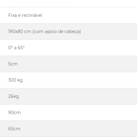
Fixa e reclinável
190x80 cm (com apoio de cabeça)
0° a 65°
5cm
300 kg
26kg
90cm
65cm