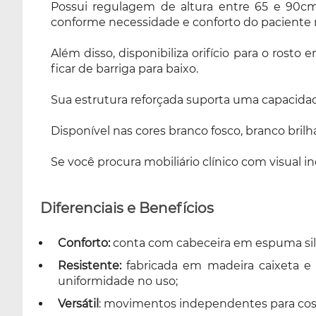
Possui regulagem de altura entre 65 e 90cm
marinho, verde claro, verde e bege sendo
conforme necessidade e conforto do paciente
escolhido no momento da compra. Se você
procura mobiliário clínico com visual
Além disso, disponibiliza orifício para o ros
inovador, a Maca Belatrix da Legno é ideal
ficar de barriga para baixo.
para você!
Sua estrutura reforçada suporta uma capacidad
Disponível nas cores branco fosco, branco bril
Se você procura mobiliário clínico com visual i
Diferenciais e Benefícios
Conforto:
conta com cabeceira em espuma sili
Resistente:
fabricada em madeira caixeta e
uniformidade no uso;
Versátil
: movimentos independentes para cost