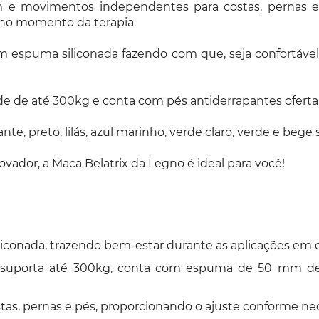
 e movimentos independentes para costas, pernas e p
 no momento da terapia.
to em espuma siliconada fazendo com que, seja confortá
e de até 300kg e conta com pés antiderrapantes oferta
hante, preto, lilás, azul marinho, verde claro, verde e 
novador, a Maca Belatrix da Legno é ideal para você!
conada, trazendo bem-estar durante as aplicações em d
 suporta até 300kg, conta com espuma de 50 mm de 
as, pernas e pés, proporcionando o ajuste conforme nec