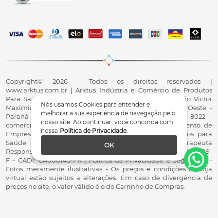
Copyright© 2026 - Todos os direitos reservados |
www.arktus.com.br | Arktus Indústria e Comércio de Produtos
Para Saúde Ltda | CNPJ: 01.417.367/0001-78 | R. Antônio Victor
Nós usamos Cookies para entender e
Maximiano, 107, Parque Industrial II, Santa Tereza do Oeste -
melhorar a sua experiência de navegação pelo
Paraná - CEP 85825-900 - Fale conosco: 0800 200 8022 -
nosso site. Ao continuar, você concorda com
comercial@arktus.com.br | Autorização de Funcionamento de
nossa
Política de Privacidade
.
Empresa - AFE/ANVISA - Para Fabricação de Produtos para
Saúde (Correlatos): 8.02.844-5 (UX418X102741) - Fisioterapeuta
OK
Responsável Técnico Dr. Alex Fernando Zani - Crefito8(PR): 8409-
F – CADI: CA000145-PR | Política de Privacidade e Segurança -
Fotos meramente ilustrativas - Os preços e condições da loja
virtual estão sujeitos a alterações. Em caso de divergência de
preços no site, o valor válido é o do Carrinho de Compras.