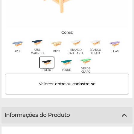
cores:
AZUL
BRANCO
BRANCO
AZUL
BEGE
LILAS
MARINHO
BRILHANTE
FOSCO
VERDE
PRETO
VERDE
CLARO
Valores:
entre
ou
cadastre-se
Informações do Produto