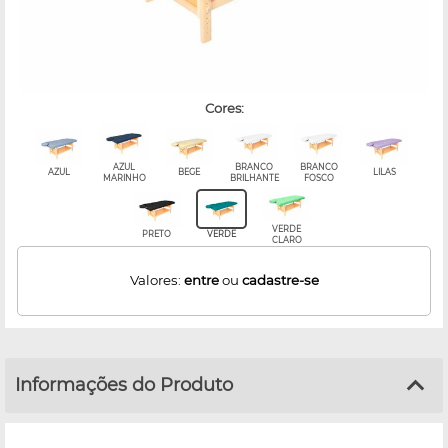
cores:
AZUL
BRANCO
BRANCO
AZUL
BEGE
LILAS
MARINHO
BRILHANTE
FOSCO
VERDE
PRETO
VERDE
CLARO
Valores:
entre
ou
cadastre-se
Informações do Produto