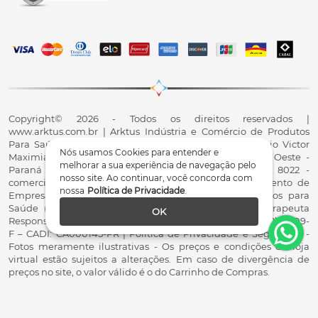
Copyright© 2026 - Todos os direitos reservados |
www.arktus.com.br | Arktus Indústria e Comércio de Produtos
Para Saúde Ltda | CNPJ: 01.417.367/0001-78 | R. Antônio Victor
Nós usamos Cookies para entender e
Maximiano, 107, Parque Industrial II, Santa Tereza do Oeste -
melhorar a sua experiência de navegação pelo
Paraná - CEP 85825-900 - Fale conosco: 0800 200 8022 -
nosso site. Ao continuar, você concorda com
comercial@arktus.com.br | Autorização de Funcionamento de
nossa
Política de Privacidade
.
Empresa - AFE/ANVISA - Para Fabricação de Produtos para
Saúde (Correlatos): 8.02.844-5 (UX418X102741) - Fisioterapeuta
OK
Responsável Técnico Dr. Alex Fernando Zani - Crefito8(PR): 8409-
F – CADI: CA000145-PR | Política de Privacidade e Segurança -
Fotos meramente ilustrativas - Os preços e condições da loja
virtual estão sujeitos a alterações. Em caso de divergência de
preços no site, o valor válido é o do Carrinho de Compras.