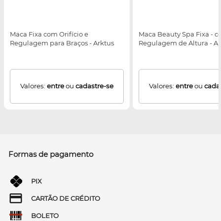
Maca Fixa com Orifício e
Maca Beauty Spa Fixa - 
Regulagem para Braços - Arktus
Regulagem de Altura - Ar
Valores:
entre
ou
cadastre-se
Valores:
entre
ou
cada
Formas de pagamento
PIX
CARTÃO DE CRÉDITO
BOLETO