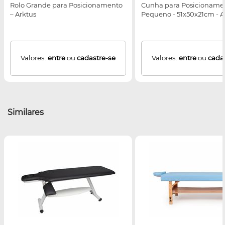
Rolo Grande para Posicionamento
Cunha para Posicionamen
– Arktus
Pequeno - 51x50x21cm - A
Valores:
entre
ou
cadastre-se
Valores:
entre
ou
cada
Similares