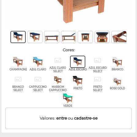
cores:
AZUL CLARO
AZUL ESCURO
CHAMPAGNE
AZUL CLARO
AZUL ESCURO
BRANCO
SELECT
SELECT
BRANCO
CAPPUCCINO
MARROM
PRETO
PRETO
ROSE GOLD
SELECT
SELECT
CAPPUCCINO
SELECT
VERDE
Valores:
entre
ou
cadastre-se