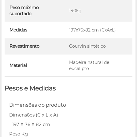
Peso máximo
140kg
suportado
Medidas
197x76x82 cm (CxAxL)
Revestimento
Courvin sintético
Madeira natural de
Material
eucalipto
Pesos e Medidas
Dimensões do produto
Dimensões (C x L x A)
197 X 76 X 82 cm
Peso Kg