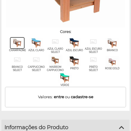
cores:
AZUL CLARO
AZUL ESCURO
CHAMPAGNE
AZUL CLARO
AZUL ESCURO
BRANCO
SELECT
SELECT
BRANCO
CAPPUCCINO
MARROM
PRETO
PRETO
ROSE GOLD
SELECT
SELECT
CAPPUCCINO
SELECT
VERDE
Valores:
entre
ou
cadastre-se
Informações do Produto