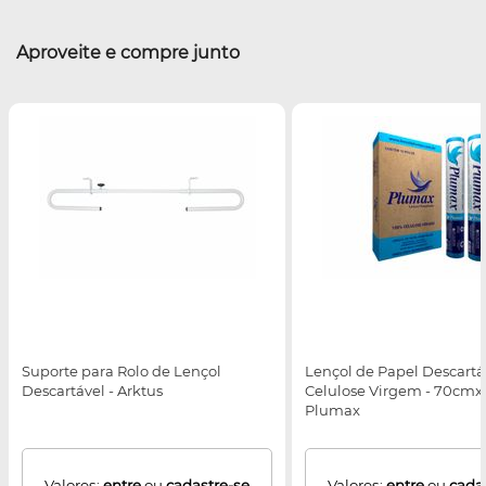
Aproveite e compre junto
Suporte para Rolo de Lençol
Lençol de Papel Descartá
Descartável - Arktus
Celulose Virgem - 70cmx
Plumax
Valores:
entre
ou
cadastre-se
Valores:
entre
ou
cada