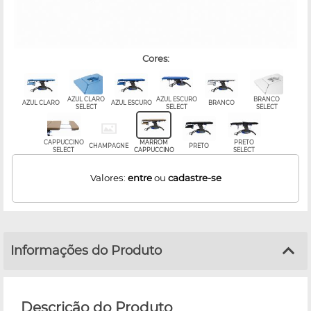
cores:
AZUL CLARO
AZUL ESCURO
BRANCO
AZUL CLARO
AZUL ESCURO
BRANCO
SELECT
SELECT
SELECT
CAPPUCCINO
MARROM
PRETO
CHAMPAGNE
PRETO
SELECT
CAPPUCCINO
SELECT
Valores:
entre
ou
cadastre-se
Informações do Produto
Descrição do Produto