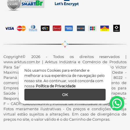
Copyright© 2026 - Todos os direitos reservados |
www.arktus.com.br | Arktus Indústria e Comércio de Produtos
Para Saúde Ltda | CNPJ: 01.417.367/0001-78 | R. Antônio Victor
Nós usamos Cookies para entender e
Maximiano, 107, Parque Industrial II, Santa Tereza do Oeste -
melhorar a sua experiência de navegação pelo
Paraná - CEP 85825-900 - Fale conosco: 0800 200 8022 -
nosso site. Ao continuar, você concorda com
comercial@arktus.com.br | Autorização de Funcionamento de
nossa
Política de Privacidade
.
Empresa - AFE/ANVISA - Para Fabricação de Produtos para
Saúde (Correlatos): 8.02.844-5 (UX418X102741) - Fisioterapeuta
OK
Responsável Técnico Dr. Alex Fernando Zani - Crefito8(PR): 8409-
F – CADI: CA000145-PR | Política de Privacidade e Segurança -
Fotos meramente ilustrativas - Os preços e condições da loja
virtual estão sujeitos a alterações. Em caso de divergência de
preços no site, o valor válido é o do Carrinho de Compras.