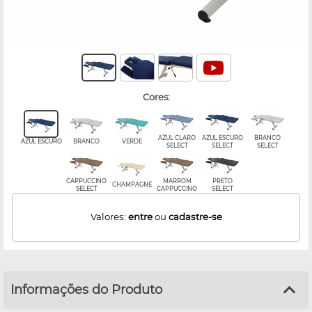
cores:
AZUL CLARO
AZUL ESCURO
BRANCO
AZUL ESCURO
BRANCO
VERDE
SELECT
SELECT
SELECT
CAPPUCCINO
MARROM
PRETO
CHAMPAGNE
SELECT
CAPPUCCINO
SELECT
Valores:
entre
ou
cadastre-se
Informações do Produto