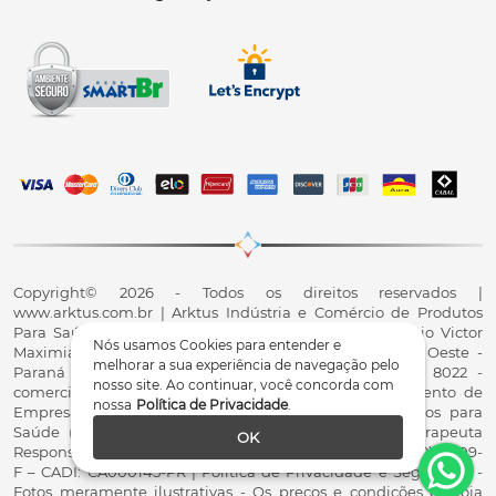
Copyright© 2026 - Todos os direitos reservados |
www.arktus.com.br | Arktus Indústria e Comércio de Produtos
Para Saúde Ltda | CNPJ: 01.417.367/0001-78 | R. Antônio Victor
Nós usamos Cookies para entender e
Maximiano, 107, Parque Industrial II, Santa Tereza do Oeste -
melhorar a sua experiência de navegação pelo
Paraná - CEP 85825-900 - Fale conosco: 0800 200 8022 -
nosso site. Ao continuar, você concorda com
comercial@arktus.com.br | Autorização de Funcionamento de
nossa
Política de Privacidade
.
Empresa - AFE/ANVISA - Para Fabricação de Produtos para
Saúde (Correlatos): 8.02.844-5 (UX418X102741) - Fisioterapeuta
OK
Responsável Técnico Dr. Alex Fernando Zani - Crefito8(PR): 8409-
F – CADI: CA000145-PR | Política de Privacidade e Segurança -
Fotos meramente ilustrativas - Os preços e condições da loja