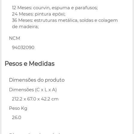
12 Meses: courvin, espuma e parafusos;
24 Meses: pintura epóxi;
36 Meses: estruturas metálica, soldas e colagem
de madeira;
NCM
94032090
Pesos e Medidas
Dimensões do produto
Dimensões (C x L x A)
212.2 x 67.0 x 42.2 cm
Peso Kg
26.0