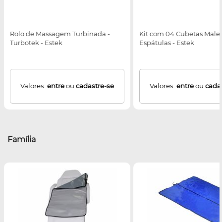
Rolo de Massagem Turbinada -
Kit com 04 Cubetas Maleá
Turbotek - Estek
Espátulas - Estek
Valores:
entre
ou
cadastre-se
Valores:
entre
ou
cada
Família