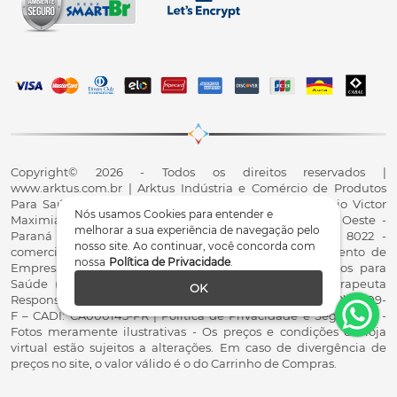
Copyright© 2026 - Todos os direitos reservados |
www.arktus.com.br | Arktus Indústria e Comércio de Produtos
Para Saúde Ltda | CNPJ: 01.417.367/0001-78 | R. Antônio Victor
Nós usamos Cookies para entender e
Maximiano, 107, Parque Industrial II, Santa Tereza do Oeste -
melhorar a sua experiência de navegação pelo
Paraná - CEP 85825-900 - Fale conosco: 0800 200 8022 -
nosso site. Ao continuar, você concorda com
comercial@arktus.com.br | Autorização de Funcionamento de
nossa
Política de Privacidade
.
Empresa - AFE/ANVISA - Para Fabricação de Produtos para
Saúde (Correlatos): 8.02.844-5 (UX418X102741) - Fisioterapeuta
OK
Responsável Técnico Dr. Alex Fernando Zani - Crefito8(PR): 8409-
F – CADI: CA000145-PR | Política de Privacidade e Segurança -
Fotos meramente ilustrativas - Os preços e condições da loja
virtual estão sujeitos a alterações. Em caso de divergência de
preços no site, o valor válido é o do Carrinho de Compras.