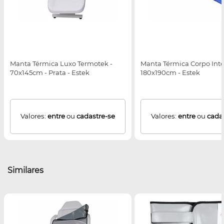
Manta Térmica Luxo Termotek -
Manta Térmica Corpo Intei
70x145cm - Prata - Estek
180x190cm - Estek
Valores:
entre
ou
cadastre-se
Valores:
entre
ou
cada
Similares