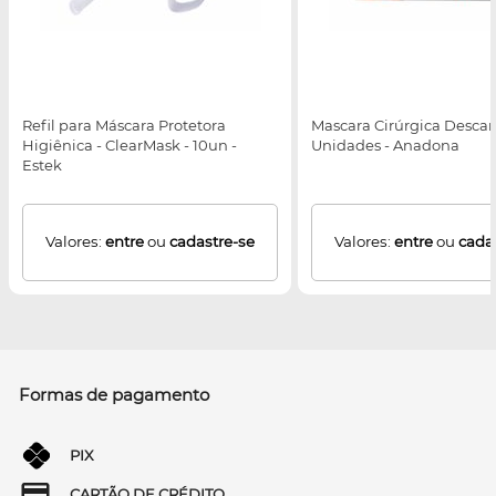
Refil para Máscara Protetora
Mascara Cirúrgica Descart
Higiênica - ClearMask - 10un -
Unidades - Anadona
Estek
Valores:
entre
ou
cadastre-se
Valores:
entre
ou
cada
Formas de pagamento
PIX
CARTÃO DE CRÉDITO