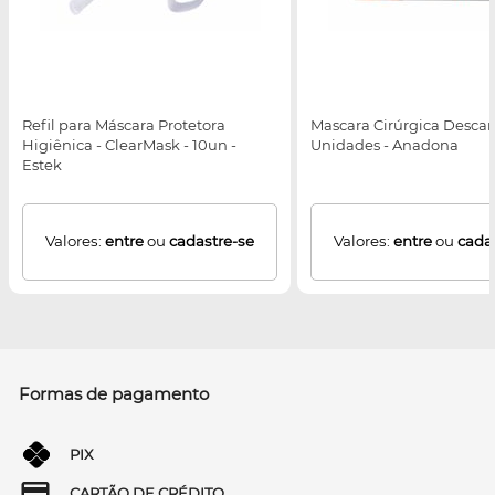
Refil para Máscara Protetora
Mascara Cirúrgica Descart
Higiênica - ClearMask - 10un -
Unidades - Anadona
Estek
Valores:
entre
ou
cadastre-se
Valores:
entre
ou
cada
Formas de pagamento
PIX
CARTÃO DE CRÉDITO