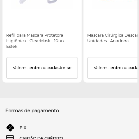
Refil para Máscara Protetora
Mascara Cirúrgica Descart
Higiênica - ClearMask - 10un -
Unidades - Anadona
Estek
Valores:
entre
ou
cadastre-se
Valores:
entre
ou
cada
Formas de pagamento
PIX
CARTÃO DE CRÉDITO