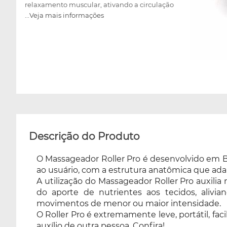
relaxamento muscular, ativando a circulação
...Veja mais informações
sanguínea, aumentando a oxigenação dos
músculos e do aporte de nutrientes aos
tecidos, aliviando as tensões e o stress.
Devendo ser utilizado conforme a
sensibilidade do usuário, realizando
movimentos de menor ou maior intensidade.
O Roller Pro é extremamente leve, portátil,
facilitando a utilização onde quer que você
esteja, e de fácil utilização, podendo ser
aplicado com ou sem o auxílio de outra
pessoa. Confira!
Descrição do Produto
O Massageador Roller Pro é desenvolvido em Bor
ao usuário, com a estrutura anatômica que ada
A utilização do Massageador Roller Pro auxil
do aporte de nutrientes aos tecidos, alivia
movimentos de menor ou maior intensidade.
O Roller Pro é extremamente leve, portátil, fac
auxílio de outra pessoa. Confira!