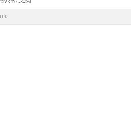
7x19 cm (CxLxA)
 TPR