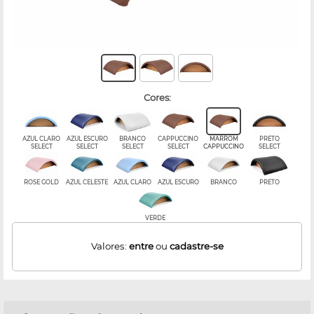
cores:
AZUL CLARO
AZUL ESCURO
BRANCO
CAPPUCCINO
MARROM
PRETO
SELECT
SELECT
SELECT
SELECT
CAPPUCCINO
SELECT
ROSE GOLD
AZUL CELESTE
AZUL CLARO
AZUL ESCURO
BRANCO
PRETO
VERDE
Valores:
entre
ou
cadastre-se