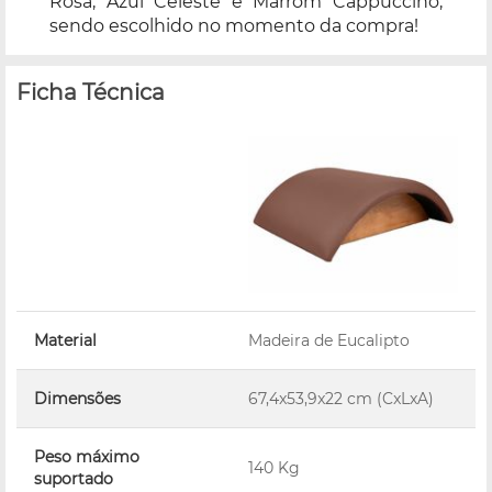
Rosa, Azul Celeste e Marrom Cappuccino,
sendo escolhido no momento da compra!
Ficha Técnica
Material
Madeira de Eucalipto
Dimensões
67,4x53,9x22 cm (CxLxA)
Peso máximo
140 Kg
suportado