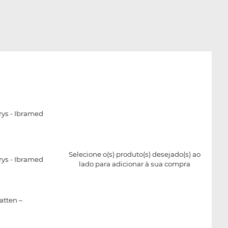
rys - Ibramed
Selecione o(s) produto(s) desejado(s) ao
rys - Ibramed
lado para adicionar à sua compra
atten –