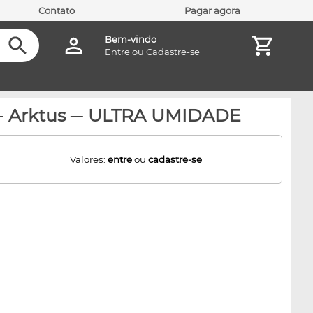
Contato
Pagar agora
Bem-vindo
Entre
ou
Cadastre-se
e ─ Arktus ─ ULTRA UMIDADE
Valores:
entre
ou
cadastre-se