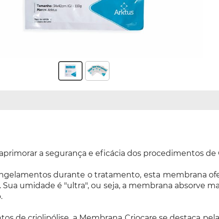
aprimorar a segurança e eficácia dos procedimentos de Cr
congelamentos durante o tratamento, esta membrana of
 Sua umidade é "ultra", ou seja, a membrana absorve m
.
s de criolipólise, a Membrana Criocare se destaca pela 