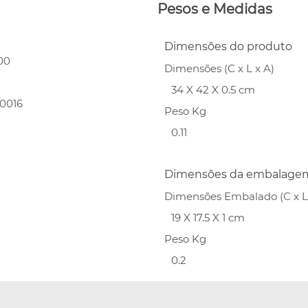
Pesos e Medidas
Dimensões do produto
00
Dimensões (C x L x A)
34 X 42 X 0.5 cm
0016
Peso Kg
0.11
Dimensões da embalage
Dimensões Embalado (C x L 
19 X 17.5 X 1 cm
Peso Kg
0.2