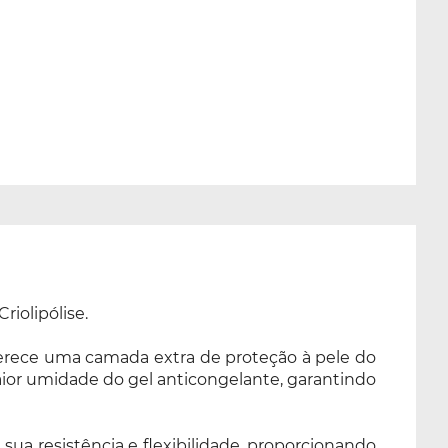
iolipólise.
erece uma camada extra de proteção à pele do
aior umidade do gel anticongelante, garantindo
sua resistência e flexibilidade, proporcionando