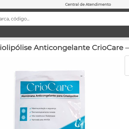
Central de Atendimento
ca, código...
olipólise Anticongelante CrioCar