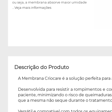
ou seja, a membrana absorve maior umidade
...Veja mais informações
do gel anticongelante, garantindo que a
mesma não seque durante o tratamento.
Versátil e compatível com todos os
equipamentos de criolipólise, a Membrana
Criocare se destaca pela sua resistência e
flexibilidade, proporcionando máxima
segurança em cada sessão. Além disso, cada
unidade da membrana acompanha um
protetor umbilical, para maior conforto
durante o tratamento. Eleve a qualidade dos
seus tratamentos de Criolipólise com a
Descrição do Produto
confiança e eficácia da Membrana CrioCare!
A Membrana Criocare é a solução perfeita para 
Desenvolvida para resistir a rompimentos e 
paciente, minimizando o risco de queimaduras.
que a mesma não seque durante o tratamento
Versátil e compatível com todos os equipamento