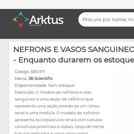
Procure por nome, mar
NEFRONS E VASOS SANGUINEOS 
- Enquanto durarem os estoque
Código:
AB0371
Marca:
3B Scientific
Disponibilidade:
Sem-estoque
Descrição:
O modelo de nefrónio e vaso
sanguíneo é uma seção de nefrónio que
representa uma seção através de um córtex
renal e uma medula. O modelo de nefrónio
apresenta os corpúsculos renais com túbulos
convolutos proximais e distais, loops de Henle,
túbulos resfriados e vasos sanguíneos.