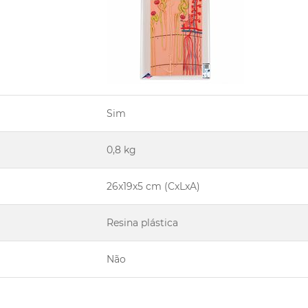
Sim
0,8 kg
26x19x5 cm (CxLxA)
Resina plástica
Não