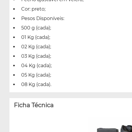
Cor: preto;
Pesos Disponíveis:
500 g (cada);
01 Kg (cada);
02 Kg (cada);
03 Kg (cada);
04 Kg (cada);
05 Kg (cada);
08 Kg (cada).
Ficha Técnica