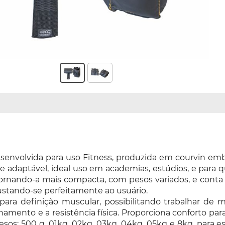
desenvolvida para uso Fitness, produzida em courvin em
nte adaptável, ideal uso em academias, estúdios, e para q
tornando-a mais compacta, com pesos variados, e conta
ajustando-se perfeitamente ao usuário.
 para definição muscular, possibilitando trabalhar de
amento e a resistência física. Proporciona conforto para
pesos: 500 g, 01kg, 02kg, 03kg, 04kg, 05kg e 8kg, para