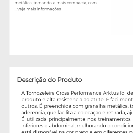
metálica, tornando-a mais compacta, com
...Veja mais informações
pesos variados, e conta com o fechamento
ajustável em velcro de alta aderência, que
facilita a colocação e retirada, ajustando-se
perfeitamente ao usuário. É utilizada
principalmente nos treinamentos para
definição muscular, possibilitando trabalhar
de maneira eficiente a musculatura dos
membros inferiores e abdominal, melhorando
o condicionamento e a resistência física.
Proporciona conforto para ser utilizada
diariamente. Vendida em pares, e está
Descrição do Produto
disponível na cor preto e em diferentes pesos:
500 g, 01kg, 02kg, 03kg, 04kg, 05kg e 8kg,
A Tornozeleira Cross Performance Arktus foi 
para escolher no momento da compra,
produto e alta resistência ao atrito. É facilme
possibilitando optar pela intensidade mais
outros. É preenchida com granalha metálica, 
adequada com a resistência física do usuário.
aderência, que facilita a colocação e retirada, 
É utilizada principalmente nos treinamentos
inferiores e abdominal, melhorando o condicion
está disponível na cor preto e em diferentes 