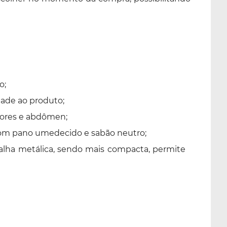
o;
dade ao produto;
iores e abdômen;
 com pano umedecido e sabão neutro;
alha metálica, sendo mais compacta, permite