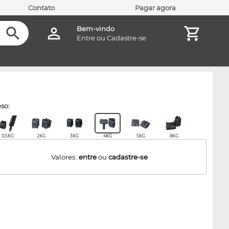
Contato
Pagar agora
Bem-vindo
Entre
ou
Cadastre-se
eso:
0,5KG
2KG
3KG
4KG
5KG
8KG
Valores:
entre
ou
cadastre-se