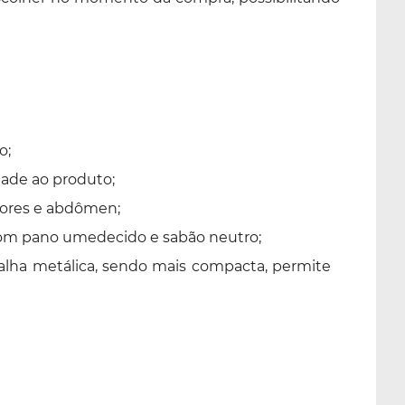
o;
dade ao produto;
iores e abdômen;
 com pano umedecido e sabão neutro;
alha metálica, sendo mais compacta, permite