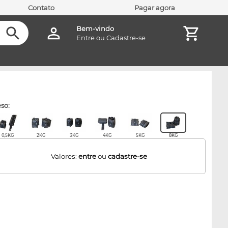
Contato
Pagar agora
Bem-vindo
Entre
ou
Cadastre-se
eso:
0,5KG
2KG
3KG
4KG
5KG
8KG
Valores:
entre
ou
cadastre-se