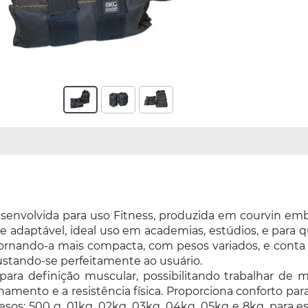
desenvolvida para uso Fitness, produzida em courvin em
nte adaptável, ideal uso em academias, estúdios, e para q
tornando-a mais compacta, com pesos variados, e conta
ajustando-se perfeitamente ao usuário.
 para definição muscular, possibilitando trabalhar de
amento e a resistência física. Proporciona conforto para
pesos: 500 g, 01kg, 02kg, 03kg, 04kg, 05kg e 8kg, para