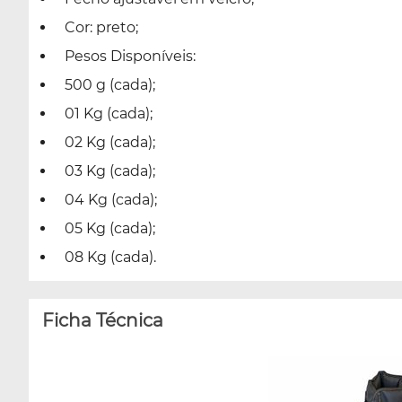
Cor: preto;
Pesos Disponíveis:
500 g (cada);
01 Kg (cada);
02 Kg (cada);
03 Kg (cada);
04 Kg (cada);
05 Kg (cada);
08 Kg (cada).
Ficha Técnica