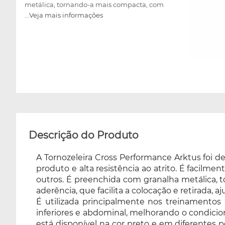
metálica, tornando-a mais compacta, com
...Veja mais informações
pesos variados, e conta com o fechamento
ajustável em velcro de alta aderência, que
facilita a colocação e retirada, ajustando-se
perfeitamente ao usuário. É utilizada
principalmente nos treinamentos para
definição muscular, possibilitando trabalhar
de maneira eficiente a musculatura dos
membros inferiores e abdominal, melhorando
o condicionamento e a resistência física.
Proporciona conforto para ser utilizada
diariamente. Vendida em pares, e está
Descrição do Produto
disponível na cor preto e em diferentes pesos:
500 g, 01kg, 02kg, 03kg, 04kg, 05kg e 8kg,
A Tornozeleira Cross Performance Arktus foi 
para escolher no momento da compra,
produto e alta resistência ao atrito. É facilme
possibilitando optar pela intensidade mais
outros. É preenchida com granalha metálica, 
adequada com a resistência física do usuário.
aderência, que facilita a colocação e retirada, 
É utilizada principalmente nos treinamentos
inferiores e abdominal, melhorando o condicion
está disponível na cor preto e em diferentes 