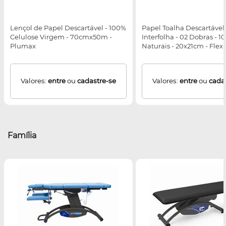
Lençol de Papel Descartável - 100%
Papel Toalha Descartável 
Celulose Virgem - 70cmx50m -
Interfolha - 02 Dobras - 1
Plumax
Naturais - 20x21cm - Flexp
Valores:
entre
ou
cadastre-se
Valores:
entre
ou
cada
Família