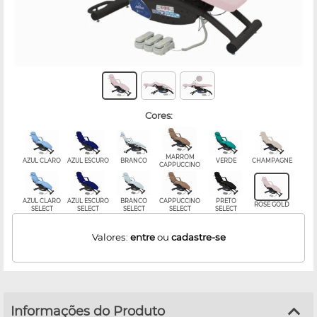
cores:
MARROM
AZUL CLARO
AZUL ESCURO
BRANCO
VERDE
CHAMPAGNE
CAPPUCCINO
AZUL CLARO
AZUL ESCURO
BRANCO
CAPPUCCINO
PRETO
ROSE GOLD
SELECT
SELECT
SELECT
SELECT
SELECT
Valores:
entre
ou
cadastre-se
Informações do Produto