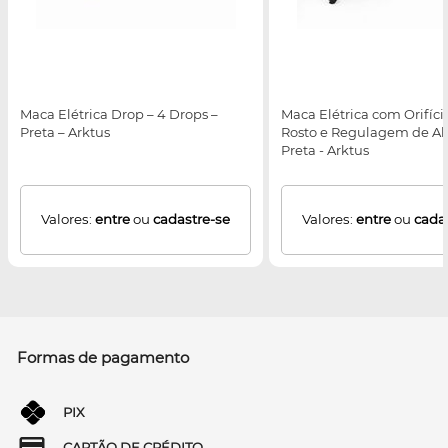
Maca Elétrica Drop – 4 Drops –
Maca Elétrica com Orifíci
Preta – Arktus
Rosto e Regulagem de Alt
Preta - Arktus
Valores:
entre
ou
cadastre-se
Valores:
entre
ou
cada
Formas de pagamento
PIX
CARTÃO DE CRÉDITO