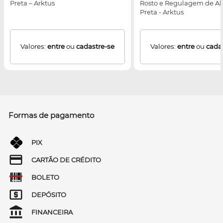
Preta – Arktus
Rosto e Regulagem de Alt
Preta - Arktus
Valores:
entre
ou
cadastre-se
Valores:
entre
ou
cada
Formas de pagamento
PIX
CARTÃO DE CRÉDITO
BOLETO
DEPÓSITO
FINANCEIRA