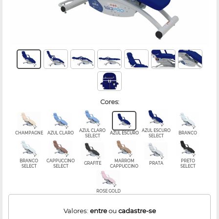
cores:
AZUL CLARO
AZUL ESCURO
CHAMPAGNE
AZUL CLARO
AZUL ESCURO
BRANCO
SELECT
SELECT
BRANCO
CAPPUCCINO
MARROM
PRETO
GRAFITE
PRATA
SELECT
SELECT
CAPPUCCINO
SELECT
ROSE GOLD
Valores:
entre
ou
cadastre-se