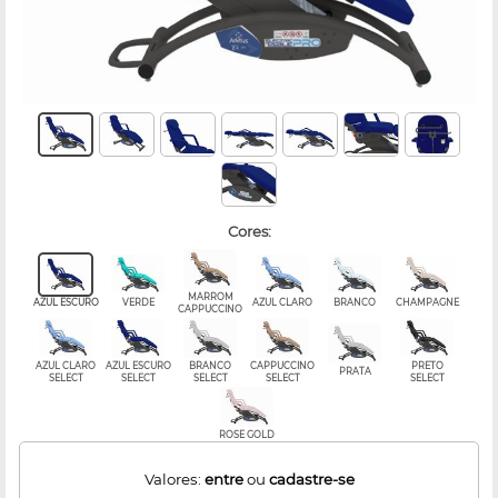
cores:
MARROM
AZUL ESCURO
VERDE
AZUL CLARO
BRANCO
CHAMPAGNE
CAPPUCCINO
AZUL CLARO
AZUL ESCURO
BRANCO
CAPPUCCINO
PRETO
PRATA
SELECT
SELECT
SELECT
SELECT
SELECT
ROSE GOLD
Valores:
entre
ou
cadastre-se