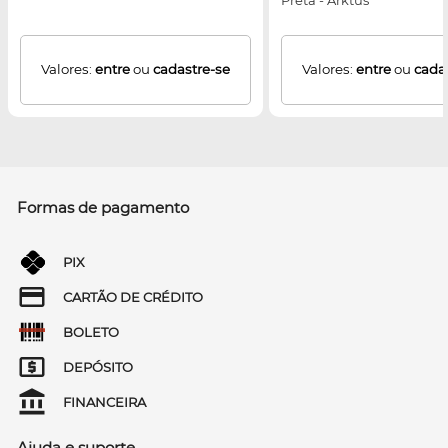
Preta - Arktus
Valores:
entre
ou
cadastre-se
Valores:
entre
ou
cada
Formas de pagamento
PIX
CARTÃO DE CRÉDITO
BOLETO
DEPÓSITO
FINANCEIRA
Ajuda e suporte