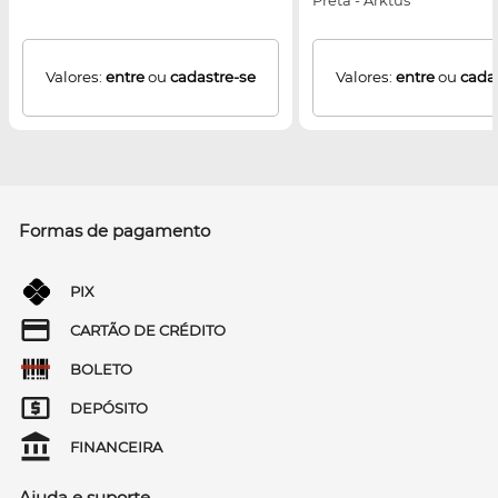
Preta - Arktus
Valores:
entre
ou
cadastre-se
Valores:
entre
ou
cada
Formas de pagamento
PIX
CARTÃO DE CRÉDITO
BOLETO
DEPÓSITO
FINANCEIRA
Ajuda e suporte