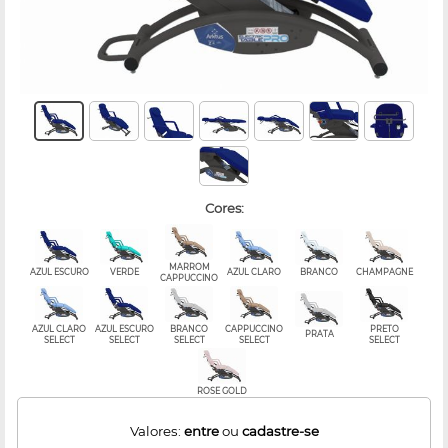
cores:
MARROM
AZUL ESCURO
VERDE
AZUL CLARO
BRANCO
CHAMPAGNE
CAPPUCCINO
AZUL CLARO
AZUL ESCURO
BRANCO
CAPPUCCINO
PRETO
PRATA
SELECT
SELECT
SELECT
SELECT
SELECT
ROSE GOLD
Valores:
entre
ou
cadastre-se