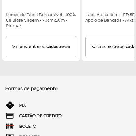
Lençol de Papel Descartável - 100%
Lupa Articulada - LED 5D
Celulose Virgem - 70cmx50m -
Apoio de Bancada - Arktu
Plumax
Valores:
entre
ou
cadastre-se
Valores:
entre
ou
cada
Formas de pagamento
PIX
CARTÃO DE CRÉDITO
BOLETO