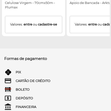
Celulose Virgem - 70cmx50m -
Apoio de Bancada - Arktu
Plumax
Valores:
entre
ou
cadastre-se
Valores:
entre
ou
cada
Formas de pagamento
PIX
CARTÃO DE CRÉDITO
BOLETO
DEPÓSITO
FINANCEIRA