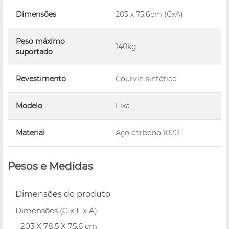
Dimensões
203 x 75,6cm (CxA)
Peso máximo
140kg
suportado
Revestimento
Courvin sintético
Modelo
Fixa
Material
Aço carbono 1020
Pesos e Medidas
Dimensões do produto
Dimensões (C x L x A)
203 X 78.5 X 75.6 cm