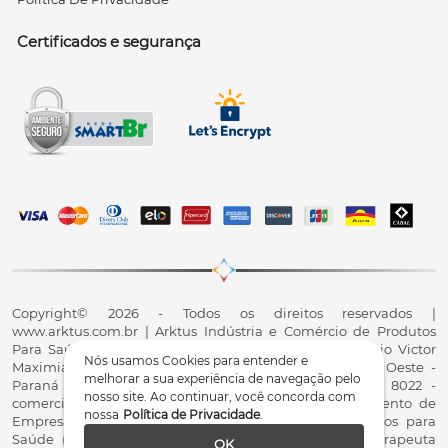
Certificados e segurança
Copyright© 2026 - Todos os direitos reservados |
www.arktus.com.br | Arktus Indústria e Comércio de Produtos
Para Saúde Ltda | CNPJ: 01.417.367/0001-78 | R. Antônio Victor
Nós usamos Cookies para entender e
Maximiano, 107, Parque Industrial II, Santa Tereza do Oeste -
melhorar a sua experiência de navegação pelo
Paraná - CEP 85825-900 - Fale conosco: 0800 200 8022 -
nosso site. Ao continuar, você concorda com
comercial@arktus.com.br | Autorização de Funcionamento de
nossa
Política de Privacidade
.
Empresa - AFE/ANVISA - Para Fabricação de Produtos para
Saúde (Correlatos): 8.02.844-5 (UX418X102741) - Fisioterapeuta
OK