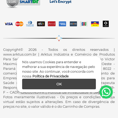
Copyright© 2026 - Todos os direitos reservados |
www.arktus.com.br | Arktus Indústria e Comércio de Produtos
Para Saúde Ltda | CNPJ: 01.417.367/0001-78 | R. Antônio Victor
Nós usamos Cookies para entender e
Maximiano, 107, Parque Industrial II, Santa Tereza do Oeste -
melhorar a sua experiência de navegação pelo
Paraná - CEP 85825-900 - Fale conosco: 0800 200 8022 -
nosso site. Ao continuar, você concorda com
comercial@arktus.com.br | Autorização de Funcionamento de
nossa
Política de Privacidade
.
Empresa - AFE/ANVISA - Para Fabricação de Produtos para
Saúde (Correlatos): 8.02.844-5 (UX418X102741) - Fisioterapeuta
OK
Responsável Técnico Dr. Alex Fernando Zani - Crefito8(PR): 8409-
F – CADI: CA000145-PR | Política de Privacidade e Segurança -
Fotos meramente ilustrativas - Os preços e condições da loja
virtual estão sujeitos a alterações. Em caso de divergência de
preços no site, o valor válido é o do Carrinho de Compras.