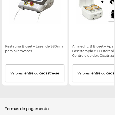
Restauria Bioset – Laser de 980nm
Airmed ILIB Bioset – Apa
para Microvasos
Laserterapia e LEDterapi
Controle de dor, Cicatriz
feridas e escaras, Condiç
Inflamatórias e Reabilita
Valores:
entre
ou
cadastre-se
Valores:
entre
ou
cada
Formas de pagamento