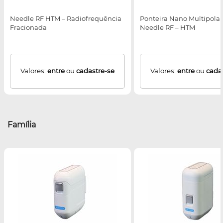
Needle RF HTM – Radiofrequência
Ponteira Nano Multipolar
Fracionada
Needle RF – HTM
Valores:
entre
ou
cadastre-se
Valores:
entre
ou
cada
Família