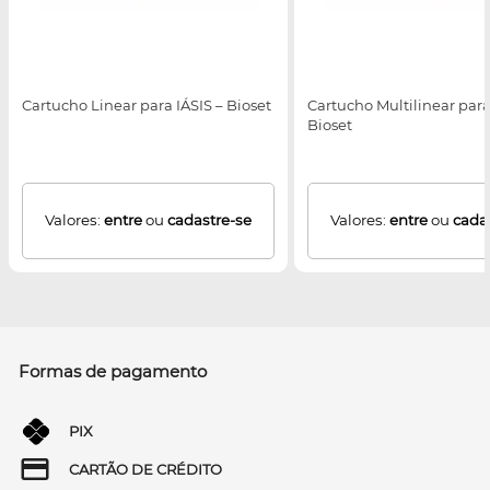
Cartucho Linear para IÁSIS – Bioset
Cartucho Multilinear para
Bioset
Valores:
entre
ou
cadastre-se
Valores:
entre
ou
cada
Formas de pagamento
PIX
CARTÃO DE CRÉDITO