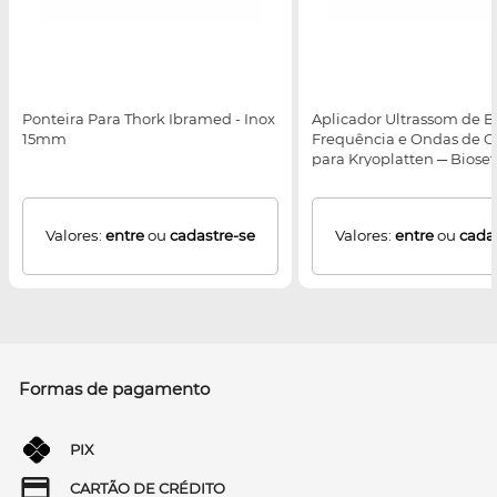
Ponteira Para Thork Ibramed - Inox
Aplicador Ultrassom de B
15mm
Frequência e Ondas de 
para Kryoplatten ─ Bioset
Valores:
entre
ou
cadastre-se
Valores:
entre
ou
cada
Formas de pagamento
PIX
CARTÃO DE CRÉDITO