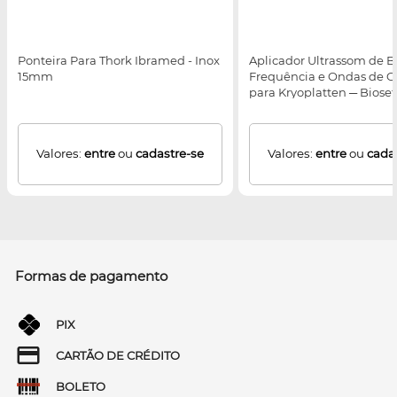
Ponteira Para Thork Ibramed - Inox
Aplicador Ultrassom de B
15mm
Frequência e Ondas de 
para Kryoplatten ─ Bioset
Valores:
entre
ou
cadastre-se
Valores:
entre
ou
cada
Formas de pagamento
PIX
CARTÃO DE CRÉDITO
BOLETO