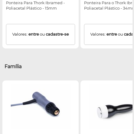
Ponteira Para Thork Ibramed -
Ponteira Para o Thork Ib
Poliacetal Plástico - 15mm
Poliacetal Plástico - 34
Valores:
entre
ou
cadastre-se
Valores:
entre
ou
cada
Família