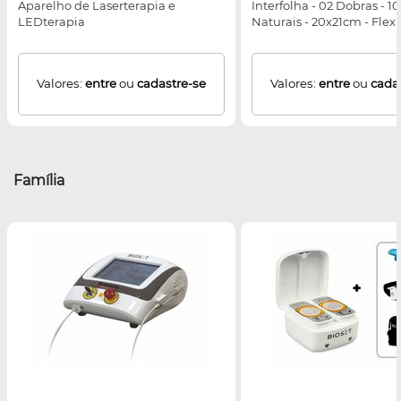
Aparelho de Laserterapia e
Interfolha - 02 Dobras - 1
LEDterapia
Naturais - 20x21cm - Flexp
Valores:
entre
ou
cadastre-se
Valores:
entre
ou
cada
Família