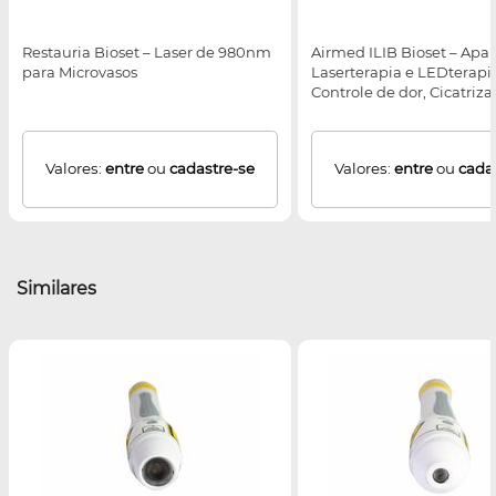
Restauria Bioset – Laser de 980nm
Airmed ILIB Bioset – Apa
para Microvasos
Laserterapia e LEDterapi
Controle de dor, Cicatriz
feridas e escaras, Condiç
Inflamatórias e Reabilita
Valores:
entre
ou
cadastre-se
Valores:
entre
ou
cada
Similares