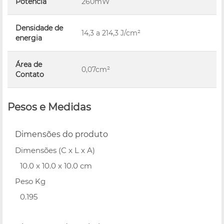
Potência
260mW
Densidade de
14,3 a 214,3 J/cm²
energia
Área de
0,07cm²
Contato
Pesos e Medidas
Dimensões do produto
Dimensões (C x L x A)
10.0 x 10.0 x 10.0 cm
Peso Kg
0.195