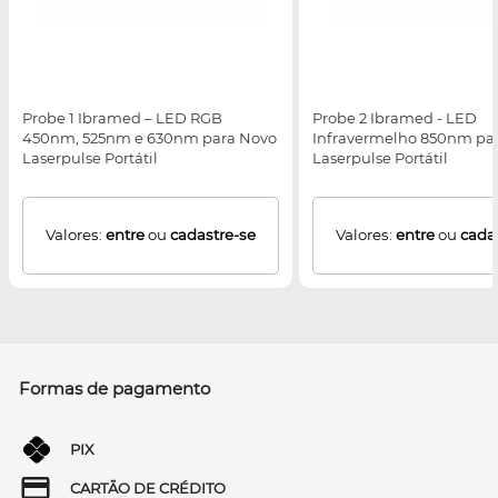
Probe 1 Ibramed – LED RGB
Probe 2 Ibramed - LED
450nm, 525nm e 630nm para Novo
Infravermelho 850nm pa
Laserpulse Portátil
Laserpulse Portátil
Valores:
entre
ou
cadastre-se
Valores:
entre
ou
cada
Formas de pagamento
PIX
CARTÃO DE CRÉDITO