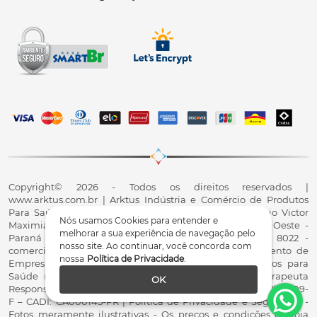
Copyright© 2026 - Todos os direitos reservados |
www.arktus.com.br | Arktus Indústria e Comércio de Produtos
Para Saúde Ltda | CNPJ: 01.417.367/0001-78 | R. Antônio Victor
Nós usamos Cookies para entender e
Maximiano, 107, Parque Industrial II, Santa Tereza do Oeste -
melhorar a sua experiência de navegação pelo
Paraná - CEP 85825-900 - Fale conosco: 0800 200 8022 -
nosso site. Ao continuar, você concorda com
comercial@arktus.com.br | Autorização de Funcionamento de
nossa
Política de Privacidade
.
Empresa - AFE/ANVISA - Para Fabricação de Produtos para
Saúde (Correlatos): 8.02.844-5 (UX418X102741) - Fisioterapeuta
OK
Responsável Técnico Dr. Alex Fernando Zani - Crefito8(PR): 8409-
F – CADI: CA000145-PR | Política de Privacidade e Segurança -
Fotos meramente ilustrativas - Os preços e condições da loja