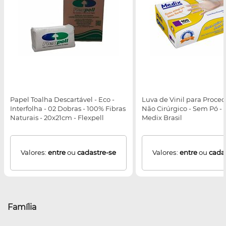
Papel Toalha Descartável - Eco -
Luva de Vinil para Proce
Interfolha - 02 Dobras - 100% Fibras
Não Cirúrgico - Sem Pó - 
Naturais - 20x21cm - Flexpell
Medix Brasil
Valores:
entre
ou
cadastre-se
Valores:
entre
ou
cada
Família