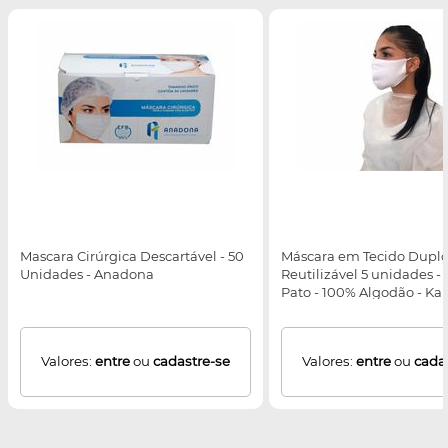
Mascara Cirúrgica Descartável - 50
Máscara em Tecido Dupl
Unidades - Anadona
Reutilizável 5 unidades -
Pato - 100% Algodão - Kal
OUTLET* - Enquanto dur
estoques
Valores:
entre
ou
cadastre-se
Valores:
entre
ou
cada