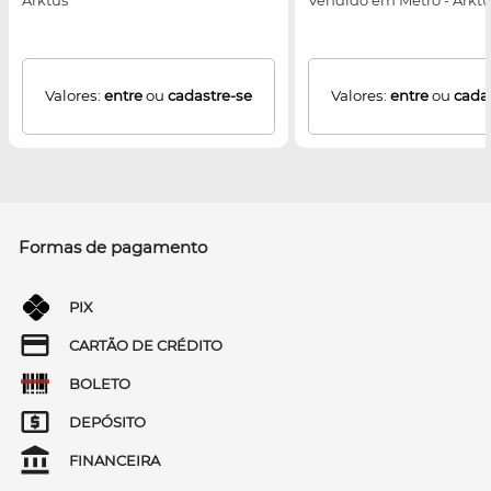
Arktus
Vendido em Metro - Arkt
Valores:
entre
ou
cadastre-se
Valores:
entre
ou
cada
Formas de pagamento
PIX
CARTÃO DE CRÉDITO
BOLETO
DEPÓSITO
FINANCEIRA