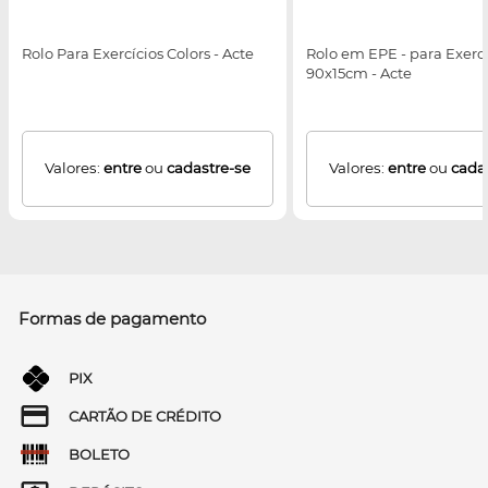
Rolo Para Exercícios Colors - Acte
Rolo em EPE - para Exercí
90x15cm - Acte
Valores:
entre
ou
cadastre-se
Valores:
entre
ou
cada
Formas de pagamento
PIX
CARTÃO DE CRÉDITO
BOLETO