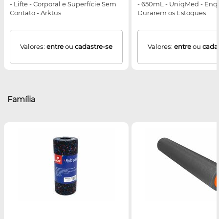
- Lifte - Corporal e Superfície Sem
- 650mL - UniqMed - Enq
Contato - Arktus
Durarem os Estoques
Valores:
entre
ou
cadastre-se
Valores:
entre
ou
cada
Família