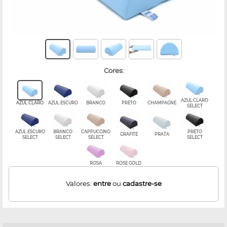
cores:
AZUL CLARO
AZUL CLARO
AZUL ESCURO
BRANCO
PRETO
CHAMPAGNE
SELECT
AZUL ESCURO
BRANCO
CAPPUCCINO
PRETO
GRAFITE
PRATA
SELECT
SELECT
SELECT
SELECT
ROSA
ROSE GOLD
Valores:
entre
ou
cadastre-se