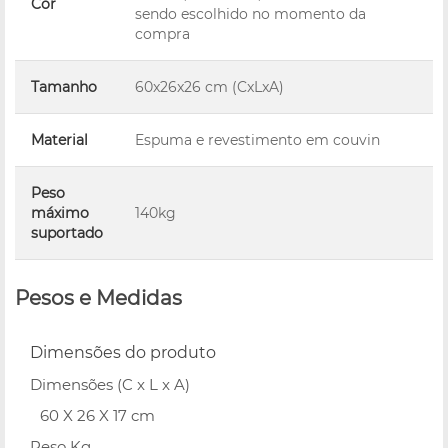
Cor
sendo escolhido no momento da
compra
Tamanho
60x26x26 cm (CxLxA)
Material
Espuma e revestimento em couvin
Peso
máximo
140kg
suportado
Pesos e Medidas
Dimensões do produto
Dimensões (C x L x A)
60 X 26 X 17 cm
Peso Kg