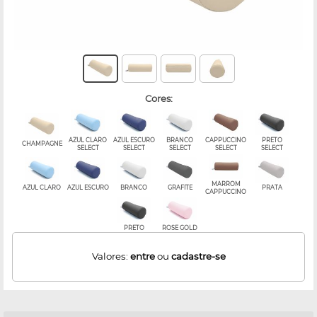
cores:
AZUL CLARO
AZUL ESCURO
BRANCO
CAPPUCCINO
PRETO
CHAMPAGNE
SELECT
SELECT
SELECT
SELECT
SELECT
MARROM
AZUL CLARO
AZUL ESCURO
BRANCO
GRAFITE
PRATA
CAPPUCCINO
PRETO
ROSE GOLD
Valores:
entre
ou
cadastre-se