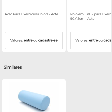
Rolo Para Exercícios Colors - Acte
Rolo em EPE - para Exercí
90x15cm - Acte
Valores:
entre
ou
cadastre-se
Valores:
entre
ou
cada
Similares