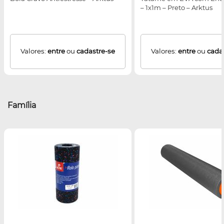
– 1x1m – Preto – Arktus
Valores:
entre
ou
cadastre-se
Valores:
entre
ou
cada
Família