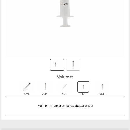
volume:
10ML
20ML
3ML
5ML
60ML
Valores:
entre
ou
cadastre-se