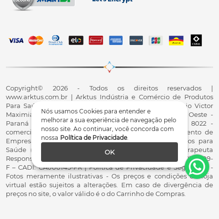
Copyright© 2026 - Todos os direitos reservados |
www.arktus.com.br | Arktus Indústria e Comércio de Produtos
Para Saúde Ltda | CNPJ: 01.417.367/0001-78 | R. Antônio Victor
Nós usamos Cookies para entender e
Maximiano, 107, Parque Industrial II, Santa Tereza do Oeste -
melhorar a sua experiência de navegação pelo
Paraná - CEP 85825-900 - Fale conosco: 0800 200 8022 -
nosso site. Ao continuar, você concorda com
comercial@arktus.com.br | Autorização de Funcionamento de
nossa
Política de Privacidade
.
Empresa - AFE/ANVISA - Para Fabricação de Produtos para
Saúde (Correlatos): 8.02.844-5 (UX418X102741) - Fisioterapeuta
OK
Responsável Técnico Dr. Alex Fernando Zani - Crefito8(PR): 8409-
F – CADI: CA000145-PR | Política de Privacidade e Segurança -
Fotos meramente ilustrativas - Os preços e condições da loja
virtual estão sujeitos a alterações. Em caso de divergência de
preços no site, o valor válido é o do Carrinho de Compras.