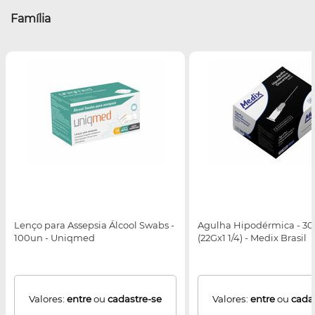
Família
Lenço para Assepsia Álcool Swabs -
Agulha Hipodérmica - 
100un - Uniqmed
(22Gx1 1/4) - Medix Brasil
Valores:
entre
ou
cadastre-se
Valores:
entre
ou
cada