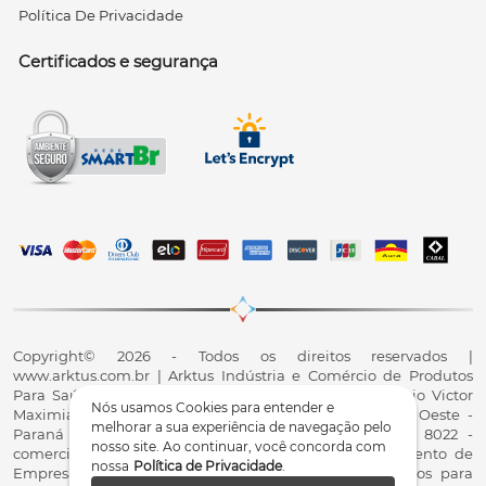
Política De Privacidade
Certificados e segurança
Copyright© 2026 - Todos os direitos reservados |
www.arktus.com.br | Arktus Indústria e Comércio de Produtos
Para Saúde Ltda | CNPJ: 01.417.367/0001-78 | R. Antônio Victor
Nós usamos Cookies para entender e
Maximiano, 107, Parque Industrial II, Santa Tereza do Oeste -
melhorar a sua experiência de navegação pelo
Paraná - CEP 85825-900 - Fale conosco: 0800 200 8022 -
nosso site. Ao continuar, você concorda com
comercial@arktus.com.br | Autorização de Funcionamento de
nossa
Política de Privacidade
.
Empresa - AFE/ANVISA - Para Fabricação de Produtos para