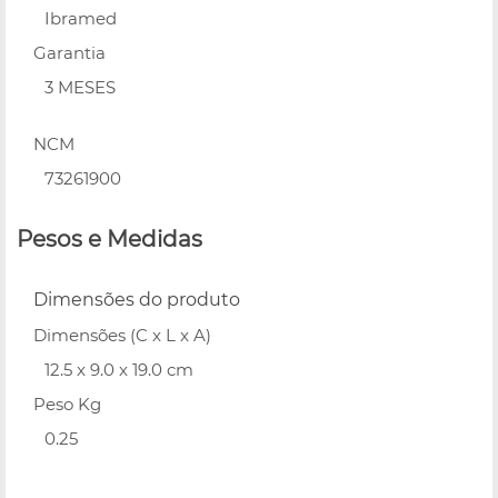
Ibramed
Garantia
3 MESES
NCM
73261900
Pesos e Medidas
Dimensões do produto
Dimensões (C x L x A)
12.5 x 9.0 x 19.0 cm
Peso Kg
0.25