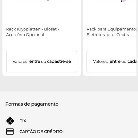
Rack Kryoplatten - Bioset -
Rack para Equipamentos
Acessório Opcional
Eletroterapia - Cecbra
Valores:
entre
ou
cadastre-se
Valores:
entre
ou
cada
Formas de pagamento
PIX
CARTÃO DE CRÉDITO