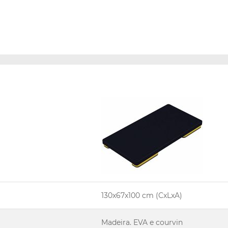
130x67x100 cm (CxLxA)
Madeira. EVA e courvin