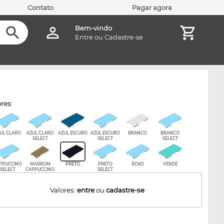
Contato
Pagar agora
Bem-vindo
Entre
ou
Cadastre-se
ores:
UL CLARO
AZUL CLARO
AZUL ESCURO
AZUL ESCURO
BRANCO
BRANCO
SELECT
SELECT
SELECT
PPUCCINO
MARROM
PRETO
PRETO
ROXO
VERDE
SELECT
CAPPUCCINO
SELECT
Valores:
entre
ou
cadastre-se