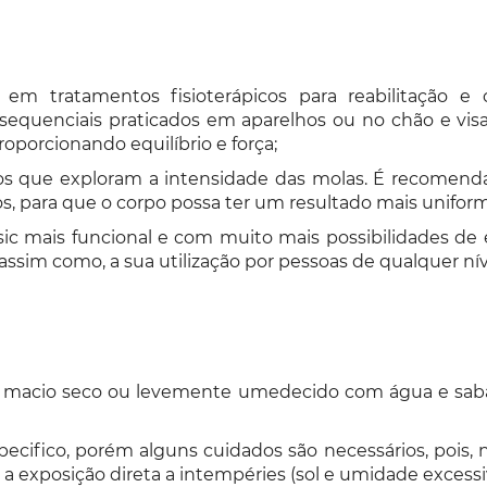
m tratamentos fisioterápicos para reabilitação e c
sequenciais praticados em aparelhos ou no chão e visa
roporcionando equilíbrio e força;
os que exploram a intensidade das molas. É recomend
os, para que o corpo possa ter um resultado mais unifor
ssic mais funcional e com muito mais possibilidades de
assim como, a sua utilização por pessoas de qualquer níve
e macio seco ou levemente umedecido com água e sabã
ifico, porém alguns cuidados são necessários, pois, 
exposição direta a intempéries (sol e umidade excessi