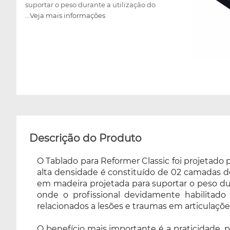
suportar o peso durante a utilização do
...Veja mais informações
equipamento. A linha Pilates Classic é
utilizada para realização do Método Pilates,
onde o profissional devidamente habilitado
emprega exercícios sequenciais praticados
em aparelhos ou no chão e visa melhorar
problemas relacionados a lesões e traumas
em articulações e coluna vertebral e promover
condicionamento físico, proporcionando
equilíbrio e força. O benefício mais
importante é a praticidade, pois o usuário
poderá fazer exercícios de Wall Unit sem sair
Descrição do Produto
do equipamento Reformer, proporcionando
conforto e comodidade. Utilizado no
O Tablado para Reformer Classic foi projetado p
Equipamento Reformer Classic (PA00566A),
alta densidade é constituído de 02 camadas de 
exclusivamente.
em madeira projetada para suportar o peso dura
onde o profissional devidamente habilitad
relacionados a lesões e traumas em articulaçõe
O benefício mais importante é a praticidade, 