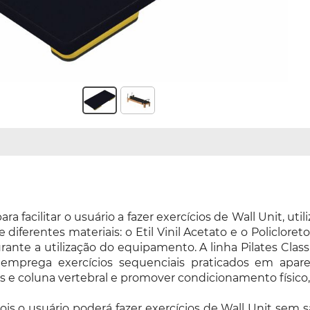
ara facilitar o usuário a fazer exercícios de Wall Unit, 
diferentes materiais: o Etil Vinil Acetato e o Policlore
nte a utilização do equipamento. A linha Pilates Classic
o emprega exercícios sequenciais praticados em apar
s e coluna vertebral e promover condicionamento físico, 
pois o usuário poderá fazer exercícios de Wall Unit se