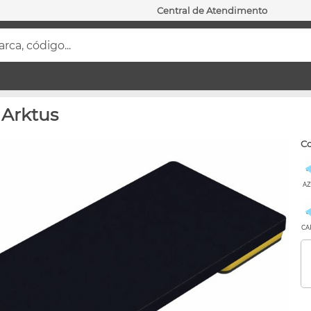
Central de Atendimento
ca, código...
 Arktus
c
AZ
CA