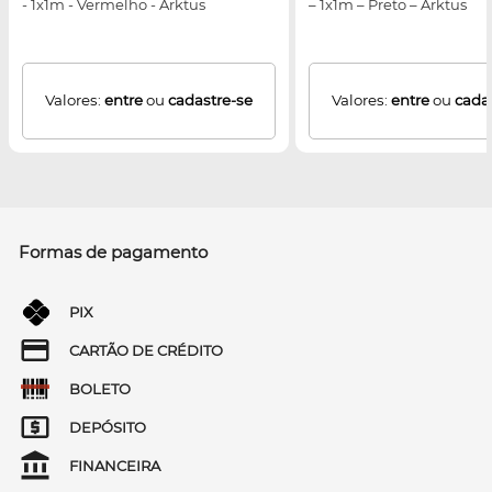
- 1x1m - Vermelho - Arktus
– 1x1m – Preto – Arktus
Valores:
entre
ou
cadastre-se
Valores:
entre
ou
cada
Formas de pagamento
PIX
CARTÃO DE CRÉDITO
BOLETO
DEPÓSITO
FINANCEIRA