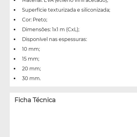
Material: EVA (etileno vinil acetado);
Superfície texturizada e siliconizada;
Cor: Preto;
Dimensões: 1x1 m (CxL);
Disponível nas espessuras:
10 mm;
15 mm;
20 mm;
30 mm.
Ficha Técnica