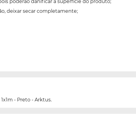
pois poderão danificar a superfície do produto;
ão, deixar secar completamente;
x1m - Preto - Arktus.