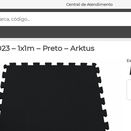
Central de Atendimento
ca, código...
 – 1x1m – Preto – Arktus