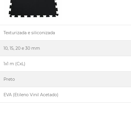
Texturizada e siliconizada
10, 15, 20 e 30 mm
1x1 m (CxL)
Preto
EVA (Etileno Vinil Acetado)