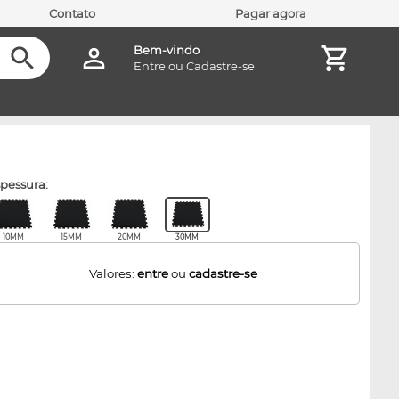
Contato
Pagar agora
Bem-vindo
Entre
ou
Cadastre-se
espessura:
10MM
15MM
20MM
30MM
Valores:
entre
ou
cadastre-se